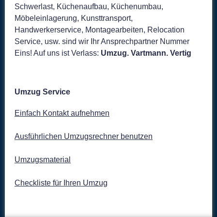
Schwerlast, Küchenaufbau, Küchenumbau,
Möbeleinlagerung, Kunsttransport,
Handwerkerservice, Montagearbeiten, Relocation
© 2026 Vartmann international GmbH
Service, usw. sind wir Ihr Ansprechpartner Nummer
Eins! Auf uns ist Verlass:
Umzug. Vartmann. Vertig
Kontakt
•
Standorte
•
Datenschutz
Impressum
Umzug Service
Einfach Kontakt aufnehmen
Ausführlichen Umzugsrechner benutzen
Umzugsmaterial
Vartmann International GmbH
hat
4,87
von
5
Sternen
Checkliste für Ihren Umzug
|
44
Bewertungen auf ProvenExpert.com