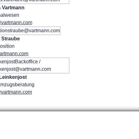
 Vartmann
nalwesen
@vartmann.com
 Straube
osition
artmann.com
Leinkenjost
 Umzugsberatung
@vartmann.com
© 2026 Vartmann international GmbH
Kontakt
•
Standorte
•
Datenschutz
•
Impressum