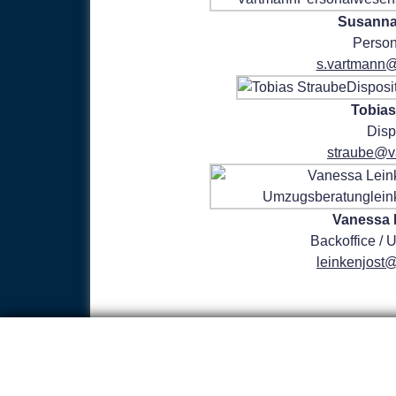
Susanna
Perso
s.vartmann
Tobias
Disp
straube@v
Vanessa 
Backoffice /
leinkenjost