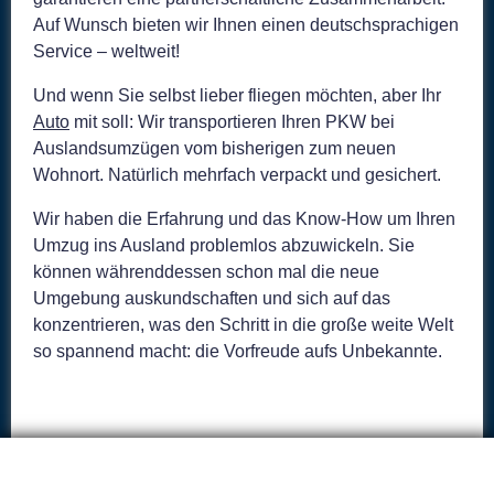
© 2026 Vartmann international GmbH
Auf Wunsch bieten wir Ihnen einen deutschsprachigen
Service – weltweit!
Kontakt
•
Standorte
•
Datenschutz
Impressum
Und wenn Sie selbst lieber fliegen möchten, aber Ihr
Auto
mit soll: Wir transportieren Ihren PKW bei
Auslandsumzügen vom bisherigen zum neuen
Wohnort. Natürlich mehrfach verpackt und gesichert.
Wir haben die Erfahrung und das Know-How um Ihren
Umzug ins Ausland problemlos abzuwickeln. Sie
können währenddessen schon mal die neue
Umgebung auskundschaften und sich auf das
konzentrieren, was den Schritt in die große weite Welt
Vartmann International GmbH
hat
4,87
von
5
Sternen
so spannend macht: die Vorfreude aufs Unbekannte.
|
44
Bewertungen auf ProvenExpert.com
Privatumzug
Firmenumzug